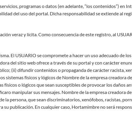
rvicios, programas o datos (en adelante, “los contenidos”) en Int
ad del uso del portal. Dicha responsabilidad se extiende al regi
ción veraz y lícita. Como consecuencia de este registro, al USUA
isma. El USUARIO se compromete a hacer un uso adecuado de los co
a del sitio web ofrece a través de su portal y con carácter enuncia
 público; (ii) difundir contenidos o propaganda de carácter racista, 
os sistemas físicos y lógicos de Nombre de la empresa creadora del
mas físicos o lógicos que sean susceptibles de provocar los daños a
ificaro manipular sus mensajes. Nombre de la empresa creadora del 
e la persona, que sean discriminatorios, xenófobos, racistas, porno
ra su publicación. En cualquier caso,
Hortamimbre
no será responsa