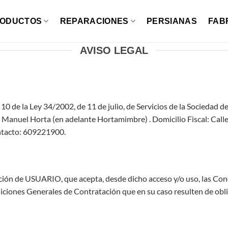
ODUCTOS
REPARACIONES
PERSIANAS
FAB
AVISO LEGAL
0 de la Ley 34/2002, de 11 de julio, de Servicios de la Sociedad d
 es Manuel Horta (en adelante Hortamimbre) . Domicilio Fiscal: Ca
ntacto: 609221900.
ción de USUARIO, que acepta, desde dicho acceso y/o uso, las Cond
ciones Generales de Contratación que en su caso resulten de obl