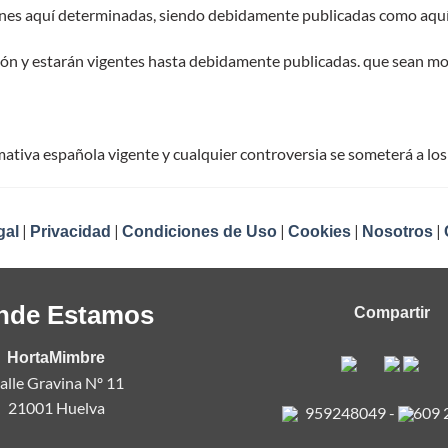
nes aquí determinadas, siendo debidamente publicadas como aquí
ición y estarán vigentes hasta debidamente publicadas. que sean mo
ativa española vigente y cualquier controversia se someterá a los
|
|
|
|
|
gal
Privacidad
Condiciones de Uso
Cookies
Nosotros
nde Estamos
Compartir
HortaMimbre
alle Gravina Nº 11
21001 Huelva
959248049
-
609 