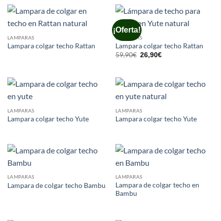
¡Oferta!
LAMPARAS
LAMPARAS
Lampara colgar techo Rattan
Lampara colgar techo Rattan
El
El
59,90
€
26,90
€
precio
precio
original
actual
era:
es:
59,90€.
26,90€.
LAMPARAS
LAMPARAS
Lampara colgar techo Yute
Lampara colgar techo Yute
LAMPARAS
LAMPARAS
Lampara de colgar techo en
Lampara de colgar techo Bambu
Bambu