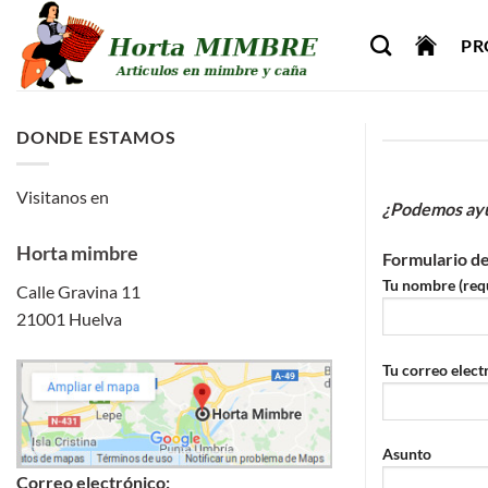
Saltar
al
PR
contenido
DONDE ESTAMOS
Visitanos en
¿Podemos ayu
Horta mimbre
Formulario d
Tu nombre (req
Calle Gravina 11
21001 Huelva
Tu correo elect
Asunto
Correo electrónico: