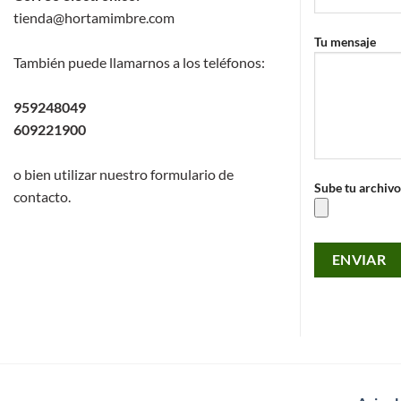
tienda@hortamimbre.com
Tu mensaje
También puede llamarnos a los teléfonos:
959248049
609221900
o bien utilizar nuestro formulario de
Sube tu archivo
contacto.
Por
favor,
deja
este
campo
vacío.