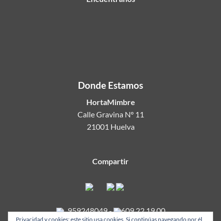
Donde Estamos
HortaMimbre
Calle Gravina Nº 11
21001 Huelva
Compartir
959248049
-
609 22 19 00
Privacidad y cookies: este sitio usa cookies. Si continúas navegando por él,