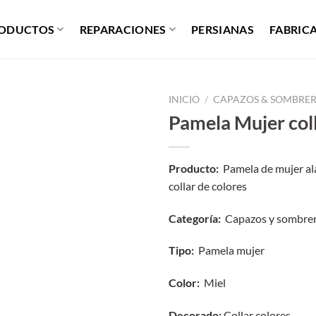
ODUCTOS
REPARACIONES
PERSIANAS
FABRIC
INICIO
/
CAPAZOS & SOMBRE
Pamela Mujer col
Producto:
Pamela de mujer ala
collar de colores
Categoría:
Capazos y sombre
Tipo:
Pamela mujer
Color:
Miel
Decorado:
Collar colores