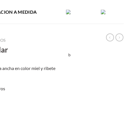
ACION A MEDIDA
ROS
lar
b
 ancha en color miel y ribete
ros