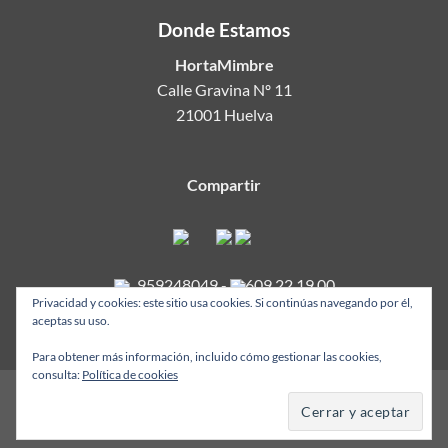
Donde Estamos
HortaMimbre
Calle Gravina Nº 11
21001 Huelva
Compartir
959248049
-
609 22 19 00
Privacidad y cookies: este sitio usa cookies. Si continúas navegando por él,
aceptas su uso.
Para obtener más información, incluido cómo gestionar las cookies,
consulta:
Política de cookies
Copyright 2026 ©
HortaMimbre.com