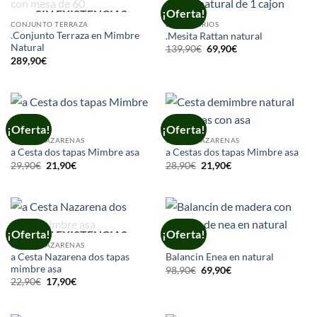
¡Oferta!
SIN EXISTENCIAS
CONJUNTO TERRAZA
DORMITORIOS
.Conjunto Terraza en Mimbre
.Mesita Rattan natural
Natural
El
El
139,90
€
69,90
€
precio
precio
289,90
€
original
actual
era:
es:
139,90€.
69,90€.
¡Oferta!
¡Oferta!
CESTAS NAZARENAS
CESTAS NAZARENAS
a Cesta dos tapas Mimbre asa
a Cestas dos tapas Mimbre asa
El
El
El
El
29,90
€
21,90
€
28,90
€
21,90
€
precio
precio
precio
precio
original
actual
original
actual
era:
es:
era:
es:
29,90€.
21,90€.
28,90€.
21,90€.
¡Oferta!
¡Oferta!
SIN EXISTENCIAS
CESTAS NAZARENAS
OFERTAS
a Cesta Nazarena dos tapas
Balancin Enea en natural
mimbre asa
El
El
98,90
€
69,90
€
precio
precio
El
El
22,90
€
17,90
€
original
actual
precio
precio
era:
es:
original
actual
98,90€.
69,90€.
era:
es: