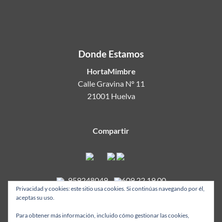
Donde Estamos
HortaMimbre
Calle Gravina Nº 11
21001 Huelva
Compartir
959248049
-
609 22 19 00
Privacidad y cookies: este sitio usa cookies. Si continúas navegando por él,
aceptas su uso.
Para obtener más información, incluido cómo gestionar las cookies,