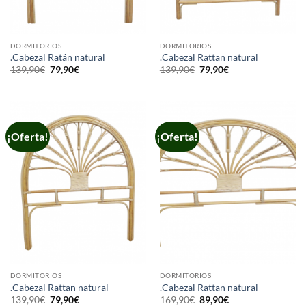
DORMITORIOS
DORMITORIOS
.Cabezal Ratán natural
.Cabezal Rattan natural
El
El
El
El
139,90
€
79,90
€
139,90
€
79,90
€
precio
precio
precio
precio
original
actual
original
actual
era:
es:
era:
es:
139,90€.
79,90€.
139,90€.
79,90€.
¡Oferta!
¡Oferta!
DORMITORIOS
DORMITORIOS
.Cabezal Rattan natural
.Cabezal Rattan natural
El
El
El
El
139,90
€
79,90
€
169,90
€
89,90
€