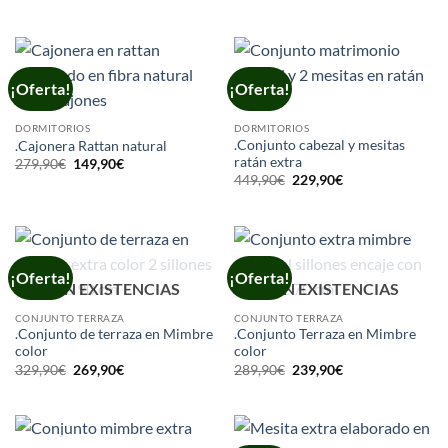
precio
precio
precio
precio
original
actual
original
actual
era:
es:
era:
es:
139,90€.
79,90€.
169,90€.
89,90€.
¡Oferta!
¡Oferta!
DORMITORIOS
DORMITORIOS
.Conjunto cabezal y mesitas
.Cajonera Rattan natural
ratán extra
El
El
279,90
€
149,90
€
precio
precio
El
El
449,90
€
229,90
€
original
actual
precio
precio
era:
es:
original
actual
279,90€.
149,90€.
era:
es:
449,90€.
229,90€.
¡Oferta!
¡Oferta!
SIN EXISTENCIAS
SIN EXISTENCIAS
CONJUNTO TERRAZA
CONJUNTO TERRAZA
.Conjunto de terraza en Mimbre
.Conjunto Terraza en Mimbre
color
color
El
El
El
El
329,90
€
269,90
€
289,90
€
239,90
€
precio
precio
precio
precio
original
actual
original
actual
era:
es:
era:
es:
329,90€.
269,90€.
289,90€.
239,90€.