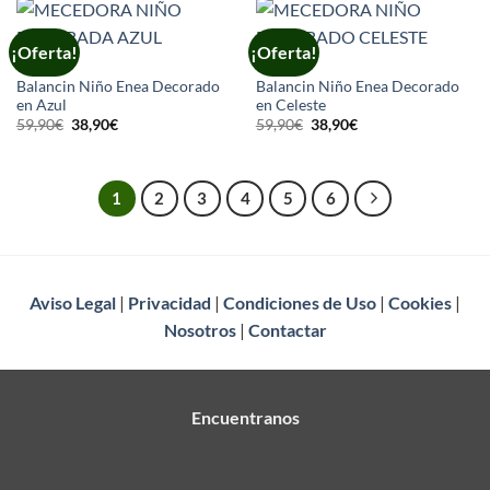
22,90€.
17,90€.
¡Oferta!
¡Oferta!
OFERTAS
OFERTAS
Balancin Niño Enea Decorado
Balancin Niño Enea Decorado
en Azul
en Celeste
El
El
El
El
59,90
€
38,90
€
59,90
€
38,90
€
precio
precio
precio
precio
original
actual
original
actual
era:
es:
era:
es:
59,90€.
38,90€.
59,90€.
38,90€.
1
2
3
4
5
6
Aviso Legal
|
Privacidad
|
Condiciones de Uso
|
Cookies
|
Nosotros
|
Contactar
Encuentranos