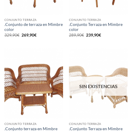
CONJUNTO TERRAZA
CONJUNTO TERRAZA
.Conjunto de terraza en Mimbre
.Conjunto Terraza en Mimbre
color
color
El
El
El
El
329,90
€
269,90
€
289,90
€
239,90
€
precio
precio
precio
precio
original
actual
original
actual
era:
es:
era:
es:
329,90€.
269,90€.
289,90€.
239,90€.
SIN EXISTENCIAS
CONJUNTO TERRAZA
CONJUNTO TERRAZA
.Conjunto terraza en Mimbre
.Conjunto Terraza en Mimbre