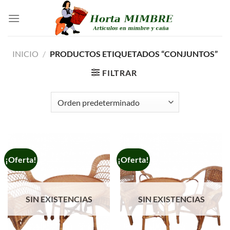
Saltar
al
contenido
INICIO
/
PRODUCTOS ETIQUETADOS “CONJUNTOS”
FILTRAR
¡Oferta!
¡Oferta!
SIN EXISTENCIAS
SIN EXISTENCIAS