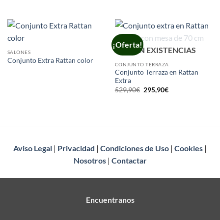
¡Oferta!
SIN EXISTENCIAS
SALONES
Conjunto Extra Rattan color
CONJUNTO TERRAZA
Conjunto Terraza en Rattan
Extra
El
El
529,90
€
295,90
€
precio
precio
original
actual
era:
es:
529,90€.
295,90€.
Aviso Legal
|
Privacidad
|
Condiciones de Uso
|
Cookies
|
Nosotros
|
Contactar
Encuentranos