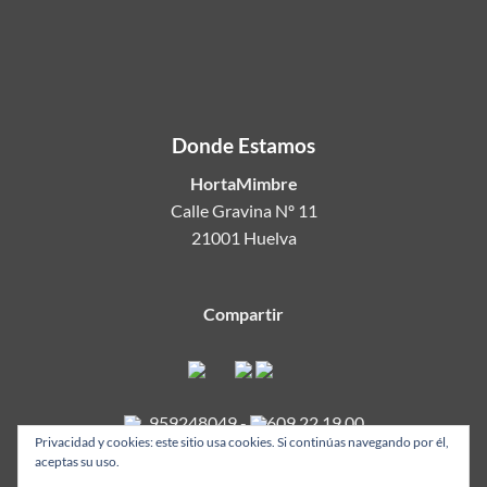
Donde Estamos
HortaMimbre
Calle Gravina Nº 11
21001 Huelva
Compartir
959248049
-
609 22 19 00
Privacidad y cookies: este sitio usa cookies. Si continúas navegando por él,
aceptas su uso.