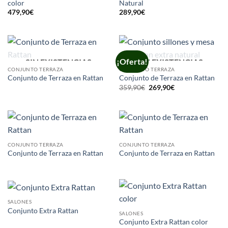
color
Natural
479,90
€
289,90
€
¡Oferta!
SIN EXISTENCIAS
SIN EXISTENCIAS
CONJUNTO TERRAZA
CONJUNTO TERRAZA
Conjunto de Terraza en Rattan
Conjunto de Terraza en Rattan
El
El
359,90
€
269,90
€
precio
precio
original
actual
era:
es:
359,90€.
269,90€.
CONJUNTO TERRAZA
CONJUNTO TERRAZA
Conjunto de Terraza en Rattan
Conjunto de Terraza en Rattan
SALONES
Conjunto Extra Rattan
SALONES
Conjunto Extra Rattan color