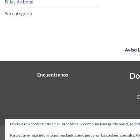
Sillas de Enea
Sin categoría
Aviso 
Do
Encuentranos
C
Privacidad y cookies: este sitio usa cookies. Si continúas navegando por él, acepta
Copyright 2026 ©
HortaMimbre.com
Para obtener más información, incluido cómo gestionar las cookies, consulta:
Po