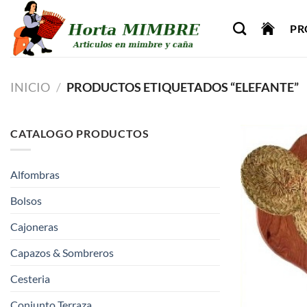
Saltar
al
PR
contenido
INICIO
/
PRODUCTOS ETIQUETADOS “ELEFANTE”
CATALOGO PRODUCTOS
Alfombras
Bolsos
Cajoneras
Capazos & Sombreros
Cesteria
Conjunto Terraza