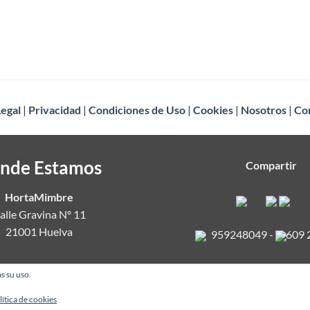
Legal
|
Privacidad
|
Condiciones de Uso
|
Cookies
|
Nosotros
|
Co
nde Estamos
Compartir
HortaMimbre
alle Gravina Nº 11
21001 Huelva
959248049
-
609 
s su uso.
lítica de cookies