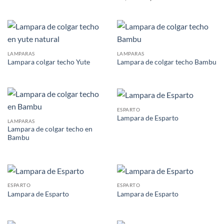
precio
precio
original
actual
era:
es:
59,90€.
26,90€.
LAMPARAS
LAMPARAS
Lampara colgar techo Yute
Lampara de colgar techo Bambu
ESPARTO
Lampara de Esparto
LAMPARAS
Lampara de colgar techo en
Bambu
ESPARTO
ESPARTO
Lampara de Esparto
Lampara de Esparto