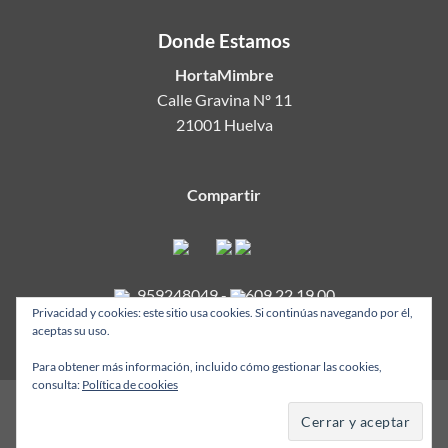
Donde Estamos
HortaMimbre
Calle Gravina Nº 11
21001 Huelva
Compartir
959248049
-
609 22 19 00
Privacidad y cookies: este sitio usa cookies. Si continúas navegando por él,
aceptas su uso.
Para obtener más información, incluido cómo gestionar las cookies,
consulta:
Política de cookies
Copyright 2026 ©
HortaMimbre.com