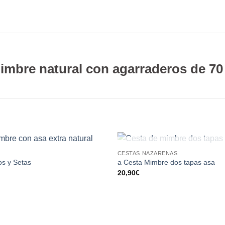
mimbre natural con agarraderos de 7
SIN EXISTENCI
CESTAS NAZARENAS
s y Setas
a Cesta Mimbre dos tapas asa
El
20,90
€
precio
actual
es:
25,90€.