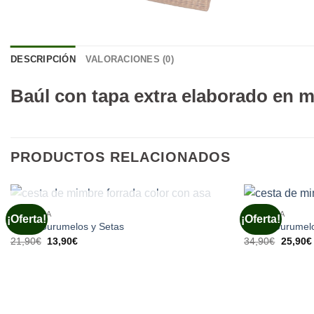
DESCRIPCIÓN
VALORACIONES (0)
Baúl con tapa extra elaborado en 
PRODUCTOS RELACIONADOS
SIN EXISTENCIAS
CESTERIA
CESTERIA
¡Oferta!
¡Oferta!
Cesta Gurumelos y Setas
Cesta Gurumelo
El
El
El
21,90
€
13,90
€
34,90
€
25,90
€
precio
precio
precio
original
actual
original
era:
es:
era:
21,90€.
13,90€.
34,90€.