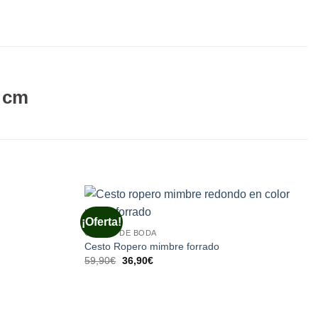
0 cm
AS
¡Oferta!
CESTAS DE BODA
Cesto Ropero mimbre forrado
El
El
59,90
€
36,90
€
precio
precio
original
actual
era:
es:
59,90€.
36,90€.