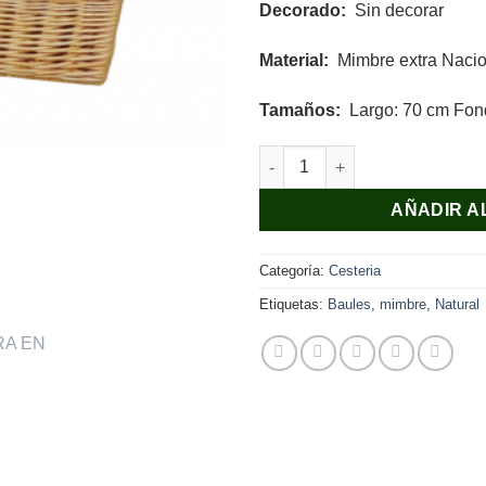
Decorado:
Sin decorar
Material:
Mimbre extra Naci
Tamaños:
Largo: 70 cm Fond
Baúl extra Mimbre de 70 cm ca
AÑADIR A
Categoría:
Cesteria
Etiquetas:
Baules
,
mimbre
,
Natural