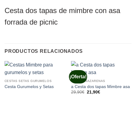
Cesta dos tapas de mimbre con asa
forrada de picnic
PRODUCTOS RELACIONADOS
¡Oferta!
CESTAS SETAS GURUMELOS
CESTAS NAZARENAS
Cesta Gurumelos y Setas
a Cesta dos tapas Mimbre asa
El
El
29,90
€
21,90
€
precio
precio
original
actual
era:
es:
29,90€.
21,90€.