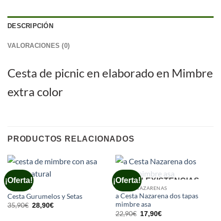
DESCRIPCIÓN
VALORACIONES (0)
Cesta de picnic en elaborado en Mimbre
extra color
PRODUCTOS RELACIONADOS
¡Oferta!
¡Oferta!
SIN EXISTENCIAS
CESTERIA
CESTAS NAZARENAS
a Cesta Nazarena dos tapas
Cesta Gurumelos y Setas
mimbre asa
El
El
35,90
€
28,90
€
precio
precio
El
El
22,90
€
17,90
€
original
actual
precio
precio