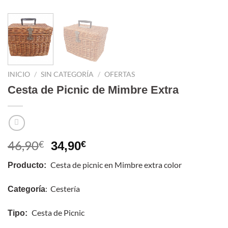
INICIO
/
SIN CATEGORÍA
/
OFERTAS
Cesta de Picnic de Mimbre Extra
46,90
El
El
€
34,90
€
precio
precio
Cesta de picnic en Mimbre extra color
Producto:
original
actual
era:
es:
: Cestería
Categoría
46,90€.
34,90€.
Cesta de Picnic
Tipo: