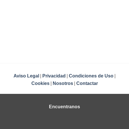
era:
es:
original
actual
35,90€.
28,90€.
era:
es:
22,90€.
17,90€.
|
|
|
Aviso Legal
Privacidad
Condiciones de Uso
|
|
Cookies
Nosotros
Contactar
Encuentranos