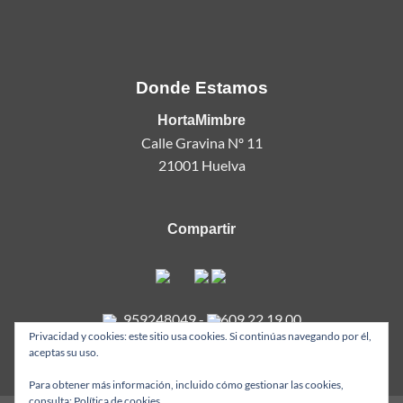
Donde Estamos
HortaMimbre
Calle Gravina Nº 11
21001 Huelva
Compartir
959248049
-
609 22 19 00
Privacidad y cookies: este sitio usa cookies. Si continúas navegando por él,
aceptas su uso.
Para obtener más información, incluido cómo gestionar las cookies,
consulta:
Política de cookies