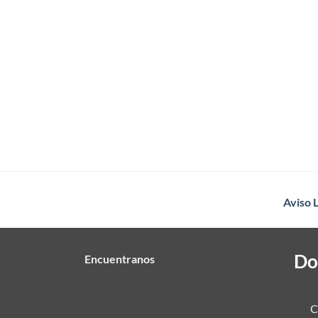
Aviso 
Do
Encuentranos
C