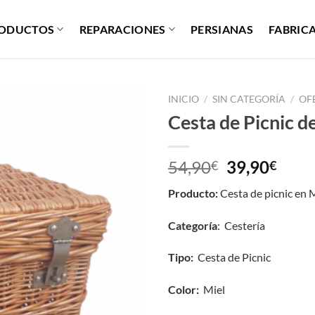
ODUCTOS
REPARACIONES
PERSIANAS
FABRIC
INICIO
/
SIN CATEGORÍA
/
OF
Cesta de Picnic 
El
El
54,90
39,90
€
€
precio
prec
Producto:
Cesta de picnic en 
original
actu
era:
es:
Categoría
: Cestería
54,90€.
39,9
Tipo:
Cesta de Picnic
Color:
Miel