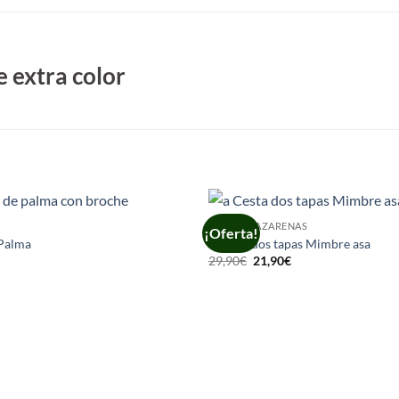
 extra color
CESTAS NAZARENAS
¡Oferta!
 Palma
a Cesta dos tapas Mimbre asa
El
El
29,90
€
21,90
€
precio
precio
original
actual
era:
es:
29,90€.
21,90€.