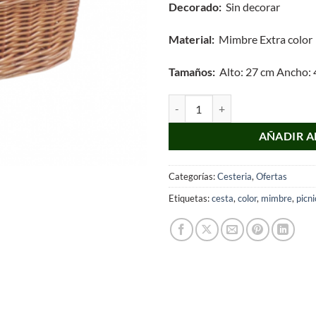
Decorado:
Sin decorar
Material:
Mimbre Extra color
Tamaños:
Alto: 27 cm Ancho: 
Cesta de Picnic de Mimbre Extra 
AÑADIR A
Categorías:
Cesteria
,
Ofertas
Etiquetas:
cesta
,
color
,
mimbre
,
picni