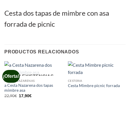
Cesta dos tapas de mimbre con asa
forrada de picnic
PRODUCTOS RELACIONADOS
¡Oferta!
SIN EXISTENCIAS
CESTAS NAZARENAS
CESTERIA
a Cesta Nazarena dos tapas
Cesta Mimbre picnic forrada
mimbre asa
El
El
22,90
€
17,90
€
precio
precio
original
actual
era:
es:
22,90€.
17,90€.