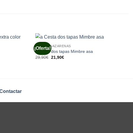
CESTAS NAZARENAS
¡Oferta!
a Cesta dos tapas Mimbre asa
El
El
29,90
€
21,90
€
precio
precio
original
actual
era:
es:
29,90€.
21,90€.
Contactar