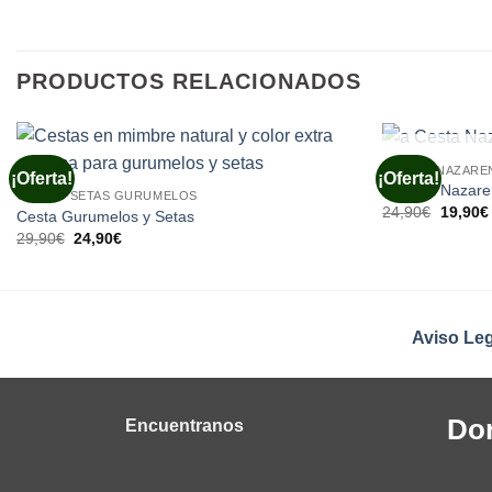
PRODUCTOS RELACIONADOS
S
CESTAS NAZARE
¡Oferta!
¡Oferta!
a Cesta Nazare
CESTAS SETAS GURUMELOS
El
24,90
€
19,90
€
Cesta Gurumelos y Setas
precio
El
El
29,90
€
24,90
€
original
precio
precio
era:
original
actual
24,90€.
era:
es:
29,90€.
24,90€.
Aviso Leg
Do
Encuentranos