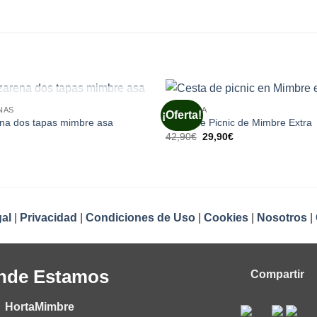
IN EXISTENCIAS
NAS
CESTERIA
¡Oferta!
na dos tapas mimbre asa
Cesta de Picnic de Mimbre Extra
El
El
El
42,90
€
29,90
€
precio
precio
precio
actual
original
actual
es:
era:
es:
19,90€.
42,90€.
29,90€.
al
|
Privacidad
|
Condiciones de Uso
|
Cookies
|
Nosotros
|
nde Estamos
Compartir
HortaMimbre