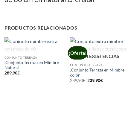
PRODUCTOS RELACIONADOS
¡Oferta!
SIN EXISTENCIAS
SIN EXISTENCIAS
CONJUNTO TERRAZA
.Conjunto Terraza en Mimbre
CONJUNTO TERRAZA
Natural
.Conjunto Terraza en Mimbre
289,90
€
color
El
El
289,90
€
239,90
€
precio
precio
original
actual
era:
es:
289,90€.
239,90€.