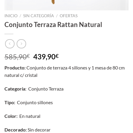
INICIO
/
SIN CATEGORÍA
/
OFERTAS
Conjunto Terraza Rattan Natural
El
El
585,90
439,90
€
€
precio
precio
Producto:
Conjunto de terraza 4 sillones y 1 mesa de 80 cm
original
actual
natural c/ cristal
era:
es:
585,90€.
439,90€.
Categoría
: Conjunto Terraza
Tipo:
Conjunto sillones
Color:
En natural
Decorado:
Sin decorar